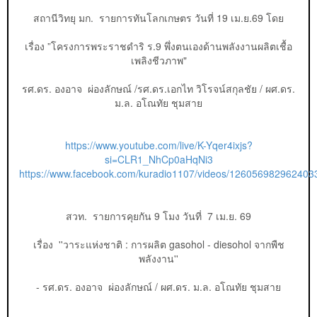
สถานีวิทยุ มก. รายการทันโลกเกษตร วันที่ 19 เม.ย.69 โดย
เรื่อง ”โครงการพระราชดำริ ร.9 พึ่งตนเองด้านพลังงานผลิตเชื้อ
เพลิงชีวภาพ"
รศ.ดร. องอาจ ผ่องลักษณ์ /รศ.ดร.เอกไท วิโรจน์สกุลชัย / ผศ.ดร.
ม.ล. อโณทัย ชุมสาย
https://www.youtube.com/live/K-Yqer4ixjs?
si=CLR1_NhCp0aHqNi3
https://www.facebook.com/kuradio1107/videos/126056982962403
สวท. รายการคุยกัน 9 โมง วันที่ 7 เม.ย. 69
เรื่อง ''​วาระแห่งชาติ : การผลิต gasohol -​ diesohol จากพืช
พลังงาน''​
- รศ.ดร. องอาจ ผ่องลักษณ์ / ผศ.ดร. ม.ล. อโณทัย ชุมสาย