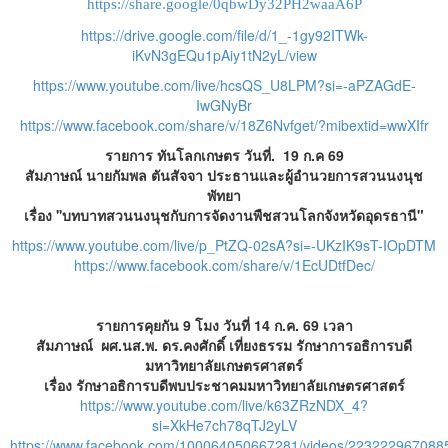
https://share.google/0qbwDy32PH2waaA6P
https://drive.google.com/file/d/1_-1gy92ITWk-
iKvN3gEQu1pAiy1tN2yL/view
https://www.youtube.com/live/hcsQS_U8LPM?si=-aPZAGdE-
IwGNyBr
https://www.facebook.com/share/v/18Z6Nvfget/?mibextid=wwXIfr
รายการ ทันโลกเกษตร วันที่. 19 ก.ค 69
สัมภาษณ์ นายกัมพล ตันสัจจา ประธานและผู้อำนวยการสวนนงนุช
พัทยา
เรื่อง ''บทบาทสวนนงนุชกับการจัดงานพืชสวนโลกจังหวัดอุดรธานี"
https://www.youtube.com/live/p_PtZQ-02sA?si=-UKzIK9sT-IOpDTM
https://www.facebook.com/share/v/1EcUDtfDec/
รายการคุยกัน 9 โมง วันที่ 14 ก.ค. 69 เวลา
สัมภาษณ์ ผศ.นส.พ. ดร.คงศักดิ์ เที่ยงธรรม รักษาการอธิการบดี
มหาวิทยาลัยเกษตรศาสตร์
เรื่อง รักษาอธิการบดีพบประชาคม
มหาวิทยาลัยเกษตรศาสตร์
https://www.youtube.com/live/k63ZRzNDX_4?
si=XkHe7ch78qTJ2yLV
https://www.facebook.com/100064050667281/videos/223222967088