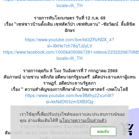
locale=th_TH
รายการทันโลกเกษตร วันที่ 12 ก.ค. 69
เรื่อง "เซฟชาวบ้านดั้งเดิม เซฟสัตว์ป่า เซฟทับลาน"
-ชัยวัฒน์ ลิ้มลิขิต
อักษร
https://www.youtube.com/live/k63ZRzNDX_4?
si=XkHe7ch78qTJ2yLV
https://www.facebook.com/100064050667281/videos/223222967088
locale=th_TH
รายการคุยกัน 9 โมง วันอังคารที่ 7 กรกฎาคม 2569
สัมภาษณ์ นายชวน หลีกภัย อดีตนายกรัฐมนตรี อดีตประธานสภาผู้แทน
ราษฏร์. อดีตประธานรัฐสภา
เรื่อง " ความสำคัญของการศึกษาด้านวิทยาศาสตร์ -เทคโนโลยี
https://www.youtube.com/live/BMhy2Zxuml8?
si=kkNdDf03zmSXB3Qg
https://www.facebook.com/share/v/17Aq5XxTJx/
เราใช้คุกกี้เพื่อปรับปรุงไซต์ของเราและประสบการณ์ของ
คุณ อ่านเพิ่มเติมได้ที่
นโยบายความเป็นส่วนตัว
รายการ ทันโลกเกษตร วันอาทิตย์ที่ 5 กรกฎาคม 2569
ยอมรับ
สัมภาษณ์ รศ.ดร.วรดร วัฒนพานิช อาจารย์ประจำ ภาควิชาวิศวกรรม
ไฟฟ้า คณะวิศวกรรมศาสตร์ มก.