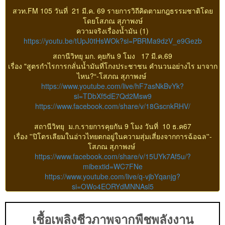
สวท.FM 105 วันที่ 21 มี.ค. 69 รายการวิถีคิดตามกฎธรรมชาติโดย
โดยโสภณ สุภาพงษ์
ความจริงเรื่องน้ำมัน (1)
https://youtu.be/tUpJ0tHsWOk?si=PBRMa9dzV_e9Gezb
สถานีวิทยุ มก. คุยกัน 9 โมง 17 มี.ค.69
เรื่อง "สูตรกำไรการกลั่นน้ำมันที่โกงประชาชน คำนวนอย่างไร มาจาก
ไหน?“-โสภณ​ สุภาพงษ์​
https://www.youtube.com/live/hF7asNkBvYk?
si=TDbXf5dE7Qd2Msw9
https://www.facebook.com/share/v/18GscnkRHV/
สถานีวิทยุ​ ม.ก.รายการคุยกัน 9 โมง วันที่​ 10 ธ.ค67
เรื่อง​ ''​ปิโตรเลียม​ในอ่าวไทยตกอยู่ในความสุ่มเสี่ยงจากการฉ้อฉล''-
โสภณ​ สุภาพงษ์​
https://www.facebook.com/share/v/15UYk7Af5u/?
mibextid=WC7FNe
https://www.youtube.com/live/q-vjbYqanjg?
si=OWo4EORYdMNNAsl5
เชื้อเพลิงชีวภาพจากพืชพลังงาน