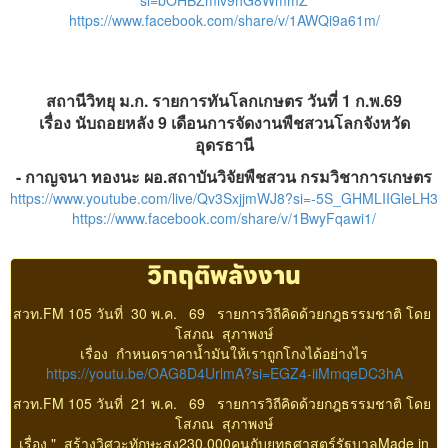
https://www.facebook.com/share/v/1AWQi9a61m/
สถานีวิทยุ ม.ก. รายการทันโลกเกษตร วันที่​ 1 ก.พ.69
เรื่อง​ นับถอยหลัง​ 9​ เดือนการจัดงานพืชสวนโลก​จังหวัด
อุดรธานี
- กาญจนา​ ทองนะ
ผอ.สถาบันวิจัยพืชสวน กรมวิชาการเกษตร
https://www.youtube.com/live/Qv3SxjjmWJ8?si=-5S_GHMLIIGleLH3
https://www.facebook.com/share/v/1BwyFqawi1/
วิกฤติพลังงาน
สวท.FM 105 วันที่ 30 พ.ค. 69 รายการวิถีคิดด้วยกฎธรรมชาติ โดย
โสภณ สุภาพงษ์
เรื่อง กำหนดราคาน้ำมันให้เราถูกโกงได้อย่างไร
https://youtu.be/OAG8D4UrlmA?si=EGZ4-iiMmqeDC3hA
สวท.FM 105 วันที่ 21 พ.ค. 69 รายการวิถีคิดด้วยกฎธรรมชาติ โดย
โสภณ สุภาพงษ์
เรื่อง " สร้างวิศวะทักษะสูง230,000คนกับยุทธศาสตร์รัฐบาลMade in