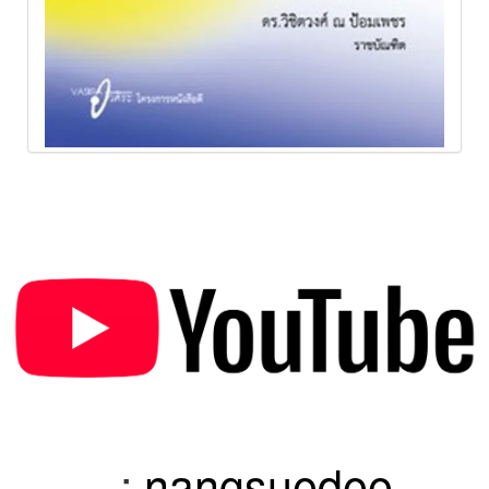
:
nangsuedee