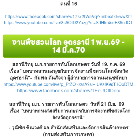
คนที่ 16
https://www.facebook.com/share/v/17iG2fW5Vq/?mibextid=wwXIfr
https://www.youtube.com/live/8s5OfD2Yazg?si=SrlHfe4seE35cdQT
งานพืชสวนโลก อุดรธานี 1 พ.ย.69 -
14 มี.ค.70
สถานีวิทยุ ม.ก.รายการทันโลกเกษตร วันที่ 19. ก.ค. 69
เรื่อง ''บทบาทสวนนงนุชกับการจัดงานพืชสวนโลกจังหวัด
อุดรธานี"- กัมพล ตันสัจจา ผู้อำนวยการสวนนงนุชพัทยา
https://www.youtube.com/live/p_PtZQ-02sA?si=-UKzIK9sT-IOpDTM
https://www.facebook.com/share/v/1EcUDtfDec/
สถานีวิทยุ ม.ก. รายการทันโลกเกษตร วันที่ 21 มิ.ย. 69
เรื่อง "
บทบาทกรมส่งเสริมการเกษตรกับการจัดงานพืชสวนโลก
จังหวัด
อุดรธานี"
-
วุฒิชัย ชิณวงศ์ ผอ.สำนักส่งเสริมและจัดการสินค้าเกษตร
(กรมส่งเสริมการเกษตร)