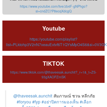
https://www.youtube.com/live/zb4F-gNPhgo?
si=cndZC7P8ecqXdcgQ
Youtube
https://youtube.com/playlist?
list=PLktohp3V2nN7xeauExtvf6T1QYsMpO4S6&si=0V3G
TIKTOK
https://www.tiktok.com/@thaveesak.aunchit?_r=1&_t=ZS-
93gXAOPZmSK
@thaveesak.aunchit
สัมภาษณ์ ชวน หลีกภัย
#foryou
#fyp
#อย่าปิดการมองเห็น
#เลือก