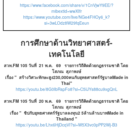
https://www.facebook.com/share/v/1CnVjwY9EE/?
mibextid=wwXIfr
https://www.youtube.com/live/NGe4FHOy6_k?
si=3wLOdz8W29fqEeun
การศึกษาด้านวิทยาศาสตร์-
เทคโนโลยี
สวท.FM 105 วันที่ 21 พ.ค. 69 รายการวิถีคิดด้วยกฎธรรมชาติ โดย
โสภณ สุภาพงษ์
เรื่อง " สร้างวิศวะทักษะสูง230,000คนกับยุทธศาสตร์รัฐบาลMade in
Thai"
https://youtu.be/8G0IbRspFo8?si=C5IJYs88cu9xgQnL
สวท.FM 105 วันที่ 20 พ.ค. 69 รายการวิถีคิดด้วยกฎธรรมชาติ โดย
โสภณ สุภาพงษ์
เรื่อง " ชิปกับยุทธศาสตร์รัฐบาลลงทุน2 5ล้านล้านบาทMade in
Thailand "
https://youtu.be/Lhx6HjDcqVI?si=W5X3vc0pPP2Wj-B3