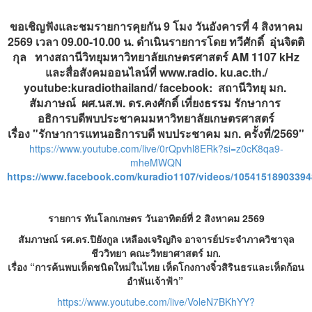
ขอเชิญฟังและชมรายการคุยกัน 9 โมง วันอังคารที่ 4 สิงหาคม
2569 เวลา 09.00-10.00 น. ดำเนินรายการโดย ทวีศักดิ์ อุ่นจิตติ
กุล ทางสถานีวิทยุมหาวิทยาลัยเกษตรศาสตร์ AM 1107 kHz
และสื่อสังคมออนไลน์ที่ www.radio. ku.ac.th./
youtube:kuradiothailand/ facebook: สถานีวิทยุ มก.
สัมภาษณ์ ผศ.นส.พ. ดร.คงศักดิ์ เที่ยงธรรม รักษาการ
อธิการบดีพบประชาคมมหาวิทยาลัยเกษตรศาสตร์
เรื่อง "รักษาการแทนอธิการบดี พบประชาคม มก. ครั้งที่/2569"
https://www.youtube.com/live/0rQpvhl8ERk?si=z0cK8qa9-
mheMWQN
https://www.facebook.com/kuradio1107/videos/10541518903394
รายการ ทันโลกเกษตร วันอาทิตย์ที่ 2 สิงหาคม 2569
สัมภาษณ์ รศ.ดร.ปิยังกูล เหลืองเจริญกิจ อาจารย์ประจำภาควิชาจุล
ชีววิทยา คณะวิทยาศาสตร์ มก.
เรื่อง “การค้นพบเห็ดชนิดใหม่ในไทย เห็ดโกงกางจิ๋วสิรินธรและเห็ดก้อน
อำพันเจ้าฟ้า”
https://www.youtube.com/live/VoleN7BKhYY?