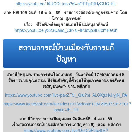
https://youtu.be/-l9UCQLtoso?si=cORPpDfHyGUQ-KL-
สวท.FM 105 วันที่ 16 พ.ค. 69 รายการวิถีคิดด้วยกฎธรรมชาติ โดย
โสภณ สุภาพงษ์
เรื่อง ชีวิตที่เหลืออยู่ชายแดนใต้ แม่หนูอาตีกะห์
https://youtu.be/yS23Qa6o_Ok?si=IPuqvp2iL6bmReGn
สถานการณ์บ้านเมืองกับการแก้
ปัญหา
สถานีวิทยุ มก. รายการทันโลกเกษตร วันอาทิตย์ 17 พฤษภาคม 69
รื่อง ”ระบบคุณธรรม: ปัจจัยสำคัญที่ค้ำจุนให้ทุกภาคส่วนของสังคม
เจริญมั่นคง“- ชวน หลีกภัย
https://www.youtube.com/live/pakZF5I_Qi8?si=ALCXg8ikJryjN_PA
https://www.facebook.com/kuradio1107/videos/1334295075314761?
locale=th_TH
สถานีวิทยุรายการเปิดมุมมอง วันจันทร์ที่ 14 เม.ย. 69
เรื่อง''​สถานการณ์บ้านเมืองกับการแก้ปัญหา''​(6) -​ชวน หลีกภัย
https://www.youtube.com/live/Dr4CcF9sy6M?