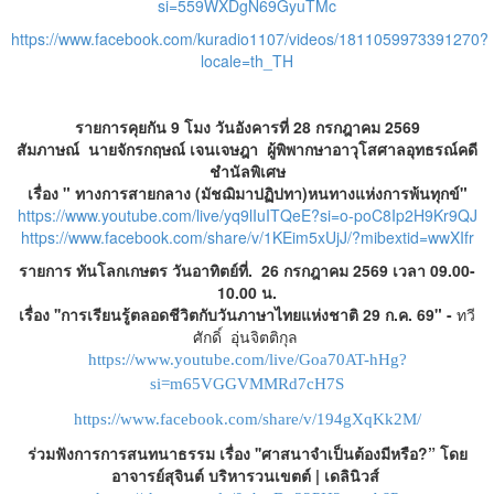
si=559WXDgN69GyuTMc
https://www.facebook.com/kuradio1107/videos/1811059973391270?
locale=th_TH
รายการคุยกัน 9 โมง วันอังคารที่ 28 กรกฎาคม 2569
สัมภาษณ์ นายจักรกฤษณ์ เจนเจษฎา ผู้พิพากษาอาวุโสศาลอุทธรณ์คดี
ชำนัลพิเศษ
เรื่อง " ทางการสายกลาง (มัชฌิมาปฏิปทา)หนทางแห่งการพ้นทุกข์"
https://www.youtube.com/live/yq9lIuITQeE?si=o-poC8Ip2H9Kr9QJ
https://www.facebook.com/share/v/1KEim5xUjJ/?mibextid=wwXIfr
รายการ ทันโลกเกษตร วันอาทิตย์ที่. 26 กรกฎาคม 2569 เวลา 09.00-
10.00 น.
เรื่อง ''การเรียนรู้ตลอดชีวิตกับวันภาษาไทยแห่งชาติ 29 ก.ค. 69" -
ทวี
ศักดิ์ อุ่นจิตติกุล
https://www.youtube.com/live/Goa70AT-hHg?
si=m65VGGVMMRd7cH7S
https://www.facebook.com/share/v/194gXqKk2M/
ร่วมฟังการการสนทนาธรรม เรื่อง ''ศาสนาจำเป็นต้องมีหรือ?” โดย
อาจารย์สุจินต์ บริหารวนเขตต์ | เดลินิวส์