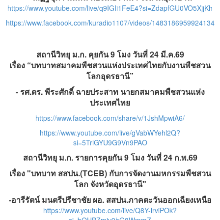
https://www.youtube.com/live/q9IGIi1FeE4?si=ZdapfGU0VO5XjjKh
https://www.facebook.com/kuradio1107/videos/1483186959924134
สถานีวิทยุ ม.ก. คุยกัน 9 โมง วันที่ 24 มี.ค.69
เรื่อง “บทบาทสมาคมพืชสวนแห่งประเทศไทยกับงานพืชสวน
โลกอุดรธานี”
- รศ.ดร. พีระศักดิ์ ฉายประสาท นายกสมาคมพืชสวนแห่ง
ประเทศไทย
https://www.facebook.com/share/v/1JshMpwiA6/
https://www.youtube.com/live/gVabWYehl2Q?
si=5TrlGYU9G9Vn9PAO
สถานีวิทยุ ม.ก. รายการคุยกัน 9 โมง วันที่​ 24 ก.พ.69
เรื่อง "บทบาท สสปน.(
TCEB)​
กับการจัดงานมหกรรมพืชสวน
โลก จังหวัดอุดรธานี"
-อารีรัตน์ มนตรีปรีชาชัย
ผอ. สสปน.ภาคตะวันออกเฉียงเหนือ
https://www.youtube.com/live/Q8Y-lrviPOk?
si=bOHBZmiv9hG8WmmZ